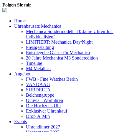
Folgen Sie mir
Home
Uhrenbausatz Mechanica
Mechanica Sondermodell "10 Jahre Uhren-für-
Individualisten"
LIMITIERT: Mechanica Day/Night
Preisgestaltung
Entspiegelte Gläser für Mechanica
20 Jahre Mechanica M3 Sonderedition
Timeline
M4 Metallica
Angebot
FWB - Fine Watches Berlin
VANDAAG
SUBDELTA
Belchengruppe
Ocuvia - Wortuhren
Die Hochzeits Uhr
Exklusiver Uhrenkauf
Drop-A-Min
Events
Uhrendinner 2027